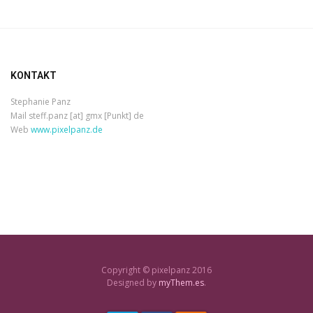
KONTAKT
Stephanie Panz
Mail steff.panz [at] gmx [Punkt] de
Web
www.pixelpanz.de
Copyright © pixelpanz 2016
Designed by
myThem.es
.